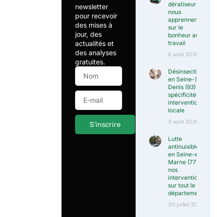
dératiseurs
newsletter
nous
pour recevoir
apprennent
des mises à
sur le
jour, des
bonheur au
actualités et
travail
des analyses
6 août 2026
gratuites.
Name
Désinsectisation
en Seine-Saint-
Denis (93) :
Email
spécificités et
intervention
locale
3 août 2026
S'inscrire
Lutte
antinuisible
en Seine-et-
Marne (77) :
nos
interventions
sur tout le
département
30 juillet 2026