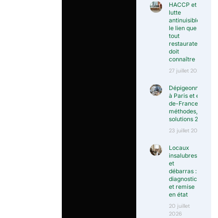
HACCP et
lutte
antinuisible :
le lien que
tout
restaurateur
doit
connaître
27 juillet 2026
Dépigeonnisation
à Paris et en Île-
de-France :
méthodes, prix et
solutions 2026
23 juillet 2026
Locaux
insalubres
et
débarras :
diagnostic
et remise
en état
20 juillet
2026