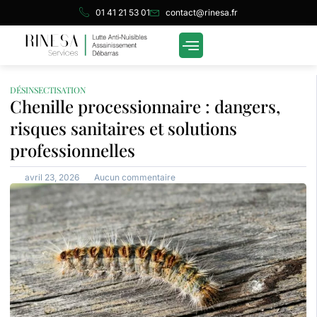
Skip
Aller
Aller
01 41 21 53 01
contact@rinesa.fr
to
à
au
Content
la
contenu
navigation
DÉSINSECTISATION
Chenille processionnaire : dangers,
risques sanitaires et solutions
professionnelles
avril 23, 2026
Aucun commentaire