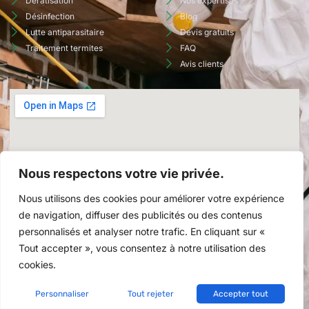
Dératisation
Nos expertises
Désinfection
Blog
Lutte antiparasitaire
Devis gratuits
Traitement termites
FAQ
Avis clients
Nous respectons votre vie privée.
Nous utilisons des cookies pour améliorer votre expérience
de navigation, diffuser des publicités ou des contenus
personnalisés et analyser notre trafic. En cliquant sur «
Tout accepter », vous consentez à notre utilisation des
cookies.
Copyright © 2026 RINESA SERVICES, Tous droits réservés.
Politique de confidentialité
Politique relative aux cookies
Personnaliser
Tout rejeter
Accepter tout